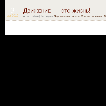
3
Движение — это жизнь!
авг 2015
Автор: admin | Категория:
Здоровье амстаффа
,
Советы новичкам
,
Ф