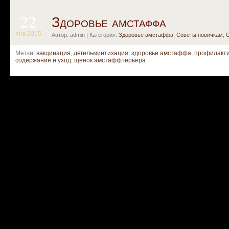
22
Здоровье амстаффа
янв 2015
Автор: admin | Категория:
Здоровье амстаффа
,
Советы новичкам
,
С
Метки:
вакцинация
,
дегельминтизация
,
здоровье амстаффа
,
профилакти
содержание и уход
,
щенок амстаффтерьера