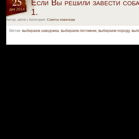
25
Если Вы решили завести соба
дек 2014
1.
Автор: admin | Категория:
Советы новичкам
Метки:
выбираем заводчика
,
выбираем питомник
,
выбираем породу
,
выб