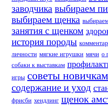
заводчика
выбираем пи
выбираем щенка
выбираем
занятия с щенком
здоро
история породы
комментар
личности
мягкие игрушки
мячи
о 
профилакт
собаки к выставкам
советы новичка
игры
содержание и уход
ста
щенок амс
фрисби
хендлинг