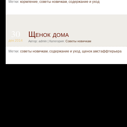
Метки:
кормление
,
советы новичкам
,
содержание и уход
30
Щенок дома
дек 2014
Автор: admin | Категория:
Советы новичкам
Метки:
советы новичкам
,
содержание и уход
,
щенок амстаффтерьера