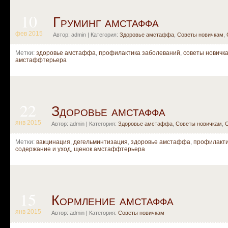
10
Груминг амстаффа
фев 2015
Автор: admin | Категория:
Здоровье амстаффа
,
Советы новичкам
,
Метки:
здоровье амстаффа
,
профилактика заболеваний
,
советы новичк
амстаффтерьера
22
Здоровье амстаффа
янв 2015
Автор: admin | Категория:
Здоровье амстаффа
,
Советы новичкам
,
С
Метки:
вакцинация
,
дегельминтизация
,
здоровье амстаффа
,
профилакти
содержание и уход
,
щенок амстаффтерьера
15
Кормление амстаффа
янв 2015
Автор: admin | Категория:
Советы новичкам