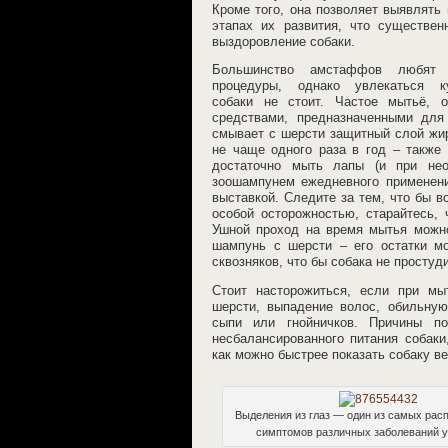
Кроме того, она позволяет выявлять
этапах их развития, что существе
выздоровление собаки.
Большинство амстаффов любят 
процедуры, однако увлекаться к
собаки не стоит. Частое мытьё, о
средствами, предназначенными для
смывает с шерсти защитный слой жир
не чаще одного раза в год – также
достаточно мыть лапы (и при нео
зоошампунем ежедневного применени
выставкой. Следите за тем, что бы в
особой осторожностью, старайтесь,
Ушной проход на время мытья можн
шампунь с шерсти – его остатки мо
сквозняков, что бы собака не простуд
Стоит насторожиться, если при мы
шерсти, выпадение волос, обильную
сыпи или гнойничков. Причины п
несбалансированного питания собаки
как можно быстрее показать собаку в
Выделения из глаз — один из самых рас
симптомов различных заболеваний у