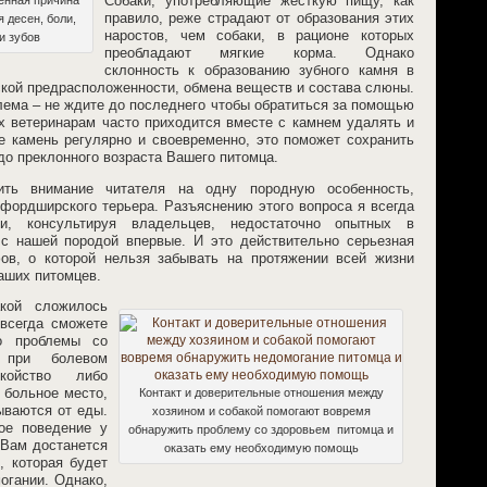
Собаки, употребляющие жесткую пищу, как
правило, реже страдают от образования этих
 десен, боли,
наростов, чем собаки, в рационе которых
и зубов
преобладают мягкие корма. Однако
склонность к образованию зубного камня в
ской предрасположенности, обмена веществ и состава слюны.
лема – не ждите до последнего чтобы обратиться за помощью
х ветеринарам часто приходится вместе с камнем удалять и
е камень регулярно и своевременно, это поможет сохранить
 до преклонного возраста Вашего питомца.
ить внимание читателя на одну породную особенность,
фордширского терьера. Разъяснению этого вопроса я всегда
и, консультируя владельцев, недостаточно опытных в
 с нашей породой впервые. И это действительно серьезная
ов, о которой нельзя забывать на протяжении всей жизни
наших питомцев.
кой сложилось
всегда сможете
о проблемы со
 при болевом
койство либо
 больное место,
Контакт и доверительные отношения между
ываются от еды.
хозяином и собакой помогают вовремя
ое поведение у
обнаружить проблему со здоровьем питомца и
 Вам достанется
оказать ему необходимую помощь
, которая будет
огании. Однако,