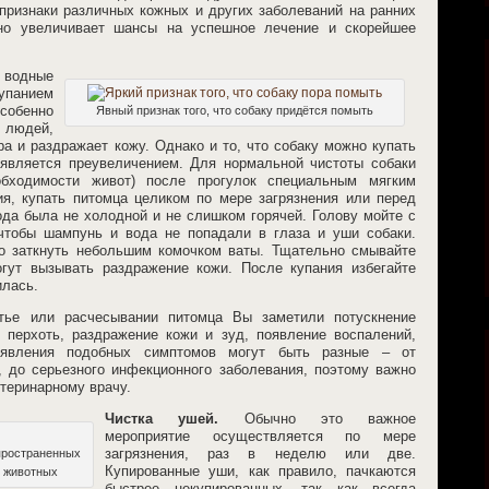
 признаки различных кожных и других заболеваний на ранних
нно увеличивает шансы на успешное лечение и скорейшее
водные
упанием
собенно
Явный признак того, что собаку придётся помыть
 людей,
а и раздражает кожу. Однако и то, что собаку можно купать
 является преувеличением. Для нормальной чистоты собаки
бходимости живот) после прогулок специальным мягким
я, купать питомца целиком по мере загрязнения или перед
ода была не холодной и не слишком горячей. Голову мойте с
 чтобы шампунь и вода не попадали в глаза и уши собаки.
о заткнуть небольшим комочком ваты. Тщательно смывайте
гут вызывать раздражение кожи. После купания избегайте
илась.
тье или расчесывании питомца Вы заметили потускнение
 перхоть, раздражение кожи и зуд, появление воспалений,
оявления подобных симптомов могут быть разные – от
, до серьезного инфекционного заболевания, поэтому важно
етеринарному врачу.
Чистка ушей.
Обычно это важное
мероприятие осуществляется по мере
пространенных
загрязнения, раз в неделю или две.
Купированные уши, как правило, пачкаются
 животных
быстрее некупированных, так как всегда