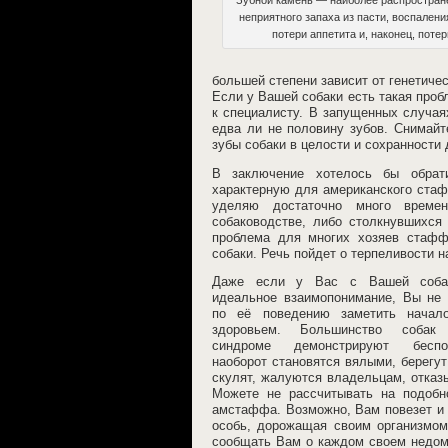
неприятного запаха из пасти, воспаления
потери аппетита и, наконец, потер
большей степени зависит от генетиче
Если у Вашей собаки есть такая проб
к специалисту. В запущенных случая
едва ли не половину зубов. Снимайт
зубы собаки в целости и сохранности
В заключение хотелось бы обрат
характерную для американского стаф
уделяю достаточно много времен
собаководстве, либо столкнувшихся
проблема для многих хозяев стафф
собаки. Речь пойдет о терпеливости 
Даже если у Вас с Вашей соба
идеальное взаимопонимание, Вы не 
по её поведению заметить начал
здоровьем. Большинство собак
синдроме демонстрируют беспо
наоборот становятся вялыми, берегут
скулят, жалуются владельцам, отказ
Можете не рассчитывать на подобн
амстаффа. Возможно, Вам повезет и
особь, дорожащая своим организмом
сообщать Вам о каждом своем недом