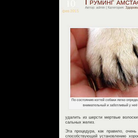
10
Груминг амста
Автор: admin | Категория:
Здоров
фев 2015
По состоянию когтей собаки легко опреде
внимательный и заботливый у неё 
удалить из шерсти мертвые волоски
сальных желез.
Эта процедура, как правило, очен
способствующей установлению хоро