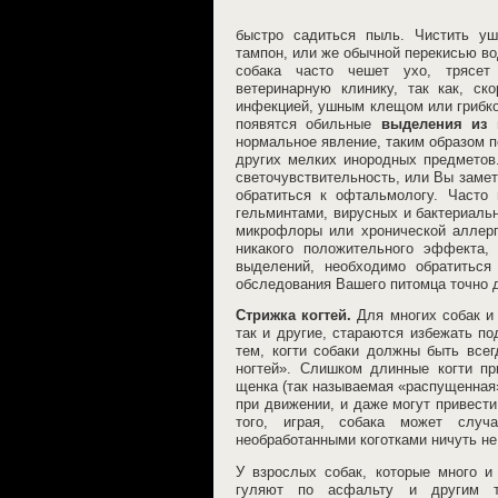
быстро садиться пыль. Чистить у
тампон, или же обычной перекисью во
собака часто чешет ухо, трясет
ветеринарную клинику, так как, ск
инфекцией, ушным клещом или грибко
появятся обильные
выделения из 
нормальное явление, таким образом п
других мелких инородных предметов.
светочувствительность, или Вы замет
обратиться к офтальмологу. Часто
гельминтами, вирусных и бактериальн
микрофлоры или хронической аллерг
никакого положительного эффекта,
выделений, необходимо обратиться
обследования Вашего питомца точно д
Стрижка когтей.
Для многих собак и 
так и другие, стараются избежать 
тем, когти собаки должны быть всег
ногтей». Слишком длинные когти п
щенка (так называемая «распущенная»
при движении, и даже могут привести
того, играя, собака может слу
необработанными коготками ничуть не
У взрослых собак, которые много и
гуляют по асфальту и другим 