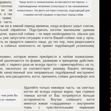
авило,
Чаще всего в зоомагазинах встречаются когтерезы с
таточно
серповидными лезвиями (секаторы) и так называемые
ь их на
«гильотины». На фото когтерез-секатор, подходящий для
я, а так
стрижки когтей средних и крупных пород собак
х травм.
ю часть
 так же в зимний период времени, когда асфальт укрыт снегом,
льной обработки. Подстригать коготки маленьким щенкам
делю, взрослой собаке – по мере необходимости, обычно раз
 уже запустили ситуацию и когти Вашей собаки «как у орла,
ть их придется намного чаще, до тех пор, пока разросшаяся
, а собачья конечность не примет подобающий ухоженному
резами», которые можно приобрести в любом зоомагазине.
ей различаются по форме, размерам и принципам действия.
с с первого раза не всегда просто – ориентируйтесь на то,
е, насколько он соответствует размеру Вашего питомца,
Не качественный или неправильно подобранный инструмент
ать или расщеплять когти, причинять собаке дискомфорт или
Удаляйте только неживую часть: на светлых
когтях её всегда хорошо видно, при стрижке
— чем реже Вы
темных когтей от Вас потребуется больше
осторожности. Внутри собачьего когтя
я их «живая»
имеется живая «сердцевина» – внутренняя
ткань с чувствительными нервными