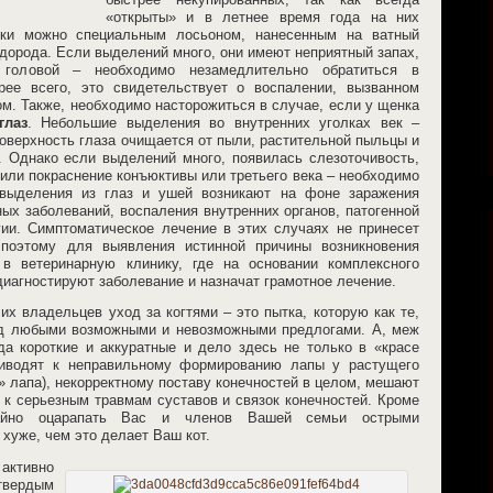
«открыты» и в летнее время года на них
шки можно специальным лосьоном, нанесенным на ватный
дорода. Если выделений много, они имеют неприятный запах,
 головой – необходимо незамедлительно обратиться в
орее всего, это свидетельствует о воспалении, вызванном
м. Также, необходимо насторожиться в случае, если у щенка
глаз
. Небольшие выделения во внутренних уголках век –
оверхность глаза очищается от пыли, растительной пыльцы и
 Однако если выделений много, появилась слезоточивость,
или покраснение конъюктивы или третьего века – необходимо
 выделения из глаз и ушей возникают на фоне заражения
ых заболеваний, воспаления внутренних органов, патогенной
ии. Симптоматическое лечение в этих случаях не принесет
 поэтому для выявления истинной причины возникновения
 в ветеринарную клинику, где на основании комплексного
иагностируют заболевание и назначат грамотное лечение.
их владельцев уход за когтями – это пытка, которую как те,
под любыми возможными и невозможными предлогами. А, меж
да короткие и аккуратные и дело здесь не только в «красе
риводят к неправильному формированию лапы у растущего
 лапа), некорректному поставу конечностей в целом, мешают
 к серьезным травмам суставов и связок конечностей. Кроме
чайно оцарапать Вас и членов Вашей семьи острыми
 хуже, чем это делает Ваш кот.
 активно
твердым