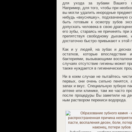
для ухода за зубами Вашего п
Например, для того, чтобы при необх
вы могли удалить инородные предметы
нибудь «вкусняшку», подхваченную со
быть готовым к осмотру зубов экс
допускать человека в свою драгоценн
его зубы, стараясь не причинять при
препятствуя свободному дыханию, 
достаточно быстро привыкают к этой 
Как и у людей, на зубах и деснах
остатков, которые впоследствии 
бактериями, вызывающими воспаления
случаях отсутствие гигиены может пр
также нуждается в гигиенических проц
Ни в коем случае не пытайтесь чист
первых, они очень сильно пенятся, 
запах и вкус. Специальную зубную па
аптеке или клинике, там же часто п
после процедуры Вы заметили на де
ным раствором перекиси водорода.
Зубной камень — наиболее распростран