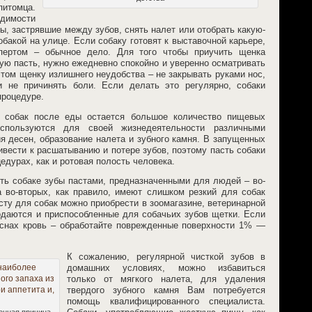
итомца.
одимости
, застрявшие между зубов, снять налет или отобрать какую-
бакой на улице. Если собаку готовят к выставочной карьере,
пертом – обычное дело. Для того чтобы приучить щенка
ую пасть, нужно ежедневно спокойно и уверенно осматривать
 этом щенку излишнего неудобства – не закрывать руками нос,
и не причинять боли. Если делать это регулярно, собаки
процедуре.
 собак после еды остается большое количество пищевых
используются для своей жизнедеятельности различными
 десен, образование налета и зубного камня. В запущенных
ивести к расшатыванию и потере зубов, поэтому пасть собаки
едурах, как и ротовая полость человека.
ить собаке зубы пастами, предназначенными для людей – во-
а во-вторых, как правило, имеют слишком резкий для собак
сту для собак можно приобрести в зоомагазине, ветеринарной
родаются и приспособленные для собачьих зубов щетки. Если
снах кровь – обработайте поврежденные поверхности 1% —
К сожалению, регулярной чисткой зубов в
домашних условиях, можно избавиться
только от мягкого налета, для удаления
твердого зубного камня Вам потребуется
помощь квалифицированного специалиста.
енная причина