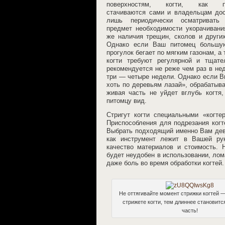
поверхностям, когти, как пр
стачиваются сами и владельцам дос
лишь периодически осматриват
предмет необходимости укорачивани
же наличия трещин, сколов и други
Однако если Ваш питомец большу
прогулок бегает по мягким газонам, а
когти требуют регулярной и тщате
рекомендуется не реже чем раз в не
три — четыре недели. Однако если Вы
хоть по деревьям лазай», обрабатыва
живая часть не уйдет вглубь когтя
питомцу вид.
Стригут когти специальными «когте
Приспособления для подрезания когт
Выбрать подходящий именно Вам девай
как инструмент лежит в Вашей рук
качество материалов и стоимость. 
будет неудобен в использовании, лом
даже боль во время обработки когтей.
Не оттягивайте момент стрижки когтей 
стрижете когти, тем длиннее становитс
часть!