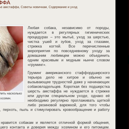
ффа
ье амстаффа
,
Советы новичкам
,
Содержание и уход
Любая собака, независимо от породы,
нуждается в регулярных гигиенических
процедурах – это мытьё, уход за шерстью,
чистка ушей и зубов, уход за глазами,
стрижка когтей. Все перечисленные
мероприятия по повседневному уходу за
домашним любимцем можно объединить
одним красивым и модным нынче словом
«груминг».
Груминг американского стаффордширского
терьера дело не хитрое и обычно не
вызывающее трудностей даже у начинающих
собаковладельцев. Короткая без подшерстка
шерсть амстаффа не нуждается в стрижке
лить насколько
или другом специальном уходе, однако её
хозяин.
необходимо регулярно проглаживать щеткой
либо резиновой варежкой, для того чтобы
, перхоть, пыль и стимулировать кровообращение и работу
ь нравится собакам и является отличной формой общения,
шего контакта и доверия между хозяином и его питомцем.