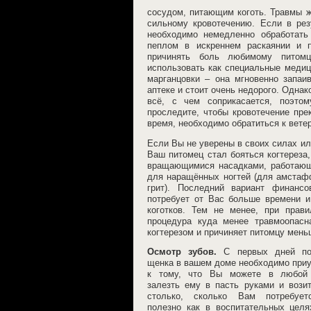
сосудом, питающим коготь. Травмы ж
сильному кровотечению. Если в рез
необходимо немедленно обработать
пеплом в искреннем раскаянии и п
причинять боль любимому питомц
использовать как специальные медиц
марганцовки – она мгновенно запаи
аптеке и стоит очень недорого. Однак
всё, с чем соприкасается, поэтом
проследите, чтобы кровотечение пре
время, необходимо обратиться к вете
Если Вы не уверены в своих силах ил
Ваш питомец стал бояться когтереза
вращающимися насадками, работающи
для наращённых ногтей (для амстафф
грит). Последний вариант финансо
потребует от Вас больше времени и
коготков. Тем не менее, при прав
процедура куда менее травмоопасн
когтерезом и причиняет питомцу мен
Осмотр зубов.
С первых дней по
щенка в вашем доме необходимо приу
к тому, что Вы можете в любой
залезть ему в пасть руками и вози
столько, сколько Вам потребует
полезно как в воспитательных целя