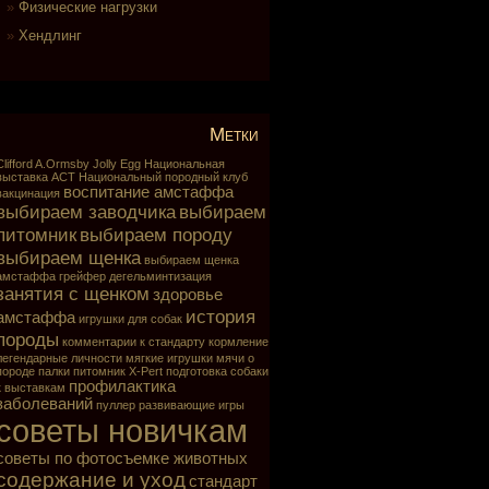
Физические нагрузки
Хендлинг
Метки
Clifford A.Ormsby
Jolly Egg
Национальная
выставка АСТ
Национальный породный клуб
воспитание амстаффа
вакцинация
выбираем заводчика
выбираем
питомник
выбираем породу
выбираем щенка
выбираем щенка
амстаффа
грейфер
дегельминтизация
занятия с щенком
здоровье
история
амстаффа
игрушки для собак
породы
комментарии к стандарту
кормление
легендарные личности
мягкие игрушки
мячи
о
породе
палки
питомник X-Pert
подготовка собаки
профилактика
к выставкам
заболеваний
пуллер
развивающие игры
советы новичкам
советы по фотосъемке животных
содержание и уход
стандарт