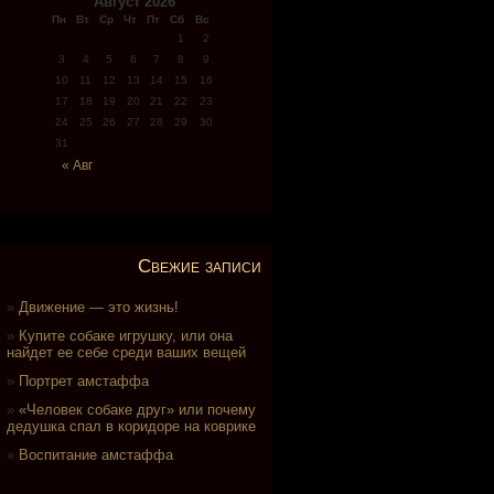
Август 2026
Пн
Вт
Ср
Чт
Пт
Сб
Вс
1
2
3
4
5
6
7
8
9
10
11
12
13
14
15
16
17
18
19
20
21
22
23
24
25
26
27
28
29
30
31
« Авг
Свежие записи
Движение — это жизнь!
Купите собаке игрушку, или она
найдет ее себе среди ваших вещей
Портрет амстаффа
«Человек собаке друг» или почему
дедушка спал в коридоре на коврике
Воспитание амстаффа