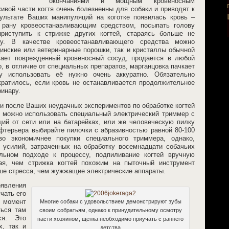
окончаниями и мощным кровеносным
ивой части когтя очень болезненны для собаки и приводят к
ультате Ваших манипуляций на коготке появилась кровь –
 рану кровеостанавливающим средством, посыпать голову
риступить к стрижке других когтей, стараясь больше не
у. В качестве кровеостанавливающего средства можно
инские или ветеринарные порошки, так и кристаллы обычной
вает поврежденный кровеносный сосуд, продается в любой
о, в отличие от специальных препаратов, марганцовка пачкает
у использовать её нужно очень аккуратно. Обязательно
кратилось, если кровь не останавливается продолжительное
ринару.
и после Ваших неудачных экспериментов по обработке когтей
, можно использовать специальный электрический триммер с
й от сети или на батарейках, или же человеческую пилку
терьера выбирайте пилочки с абразивностью равной 80-100
во экономичнее покупки специального триммера, однако,
 усилий, затраченных на обработку восемнадцати собачьих
ильном подходе к процессу, подпиливание когтей вручную
ая, чем стрижка когтей похожим на пыточный инструмент
ьше стресса, чем жужжащие электрические аппараты.
явления
чать его
 момент
Многие собаки с удовольствием демонстрируют зубы
ться там
своим собратьям, однако к принудительному осмотру
ся. Это
пасти хозяином, щенка необходимо приучать с раннего
х, так и
детства