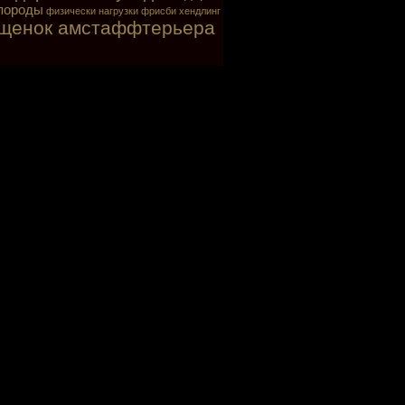
породы
физически нагрузки
фрисби
хендлинг
щенок амстаффтерьера