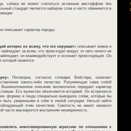
да, собака не может считаться истинным амстаффом без
льный стандарт является набором слов и часто обвиняется в
ормации.
но описывает характер породы.
й интерес ко всему, что его окружает
» описывает живое и
аблюдает за всем, что происходит вокруг, от него ничего не
о наблюдает, но взаимодействует и осознает происходящее. Он
в которой окажется.
рку
» Поговорка, согласно словарю Вебстера, означает
тавление какого-либо качества. Разумеющая сама собой
. Вышеизложенное описание великолепно передает характер
ливым. Его мужество объясняется историей. Он встречался
оих формах и люди специально выводили собак, которые бы
и быть уверенными в себе в любой ситуации. Нельзя найти
 обладающей этим качеством. Смелость не имеет никакого
рой часто маскируется внутренняя неуверенность.
роявлять немотивированную агрессию по отношению к