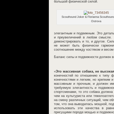
большой физической силой.
Scouthound Joker & Florianna Scouthoun
Ostrova
элегантным и подвижным. Это деталь
и преувеличений в любом смысле. 
демонстрировать и то, и другое. Си
не может быть физически гармонич
соотношение между костяком и весом 
Баланс силы и подвижности должен в
«
Это массивная собака, не высокая
конечностей по отношению к типу ф
конечностями и легким, но крепким 
массивным и прочным, и должен име
требуемую элегантность и подвижнос
спортсменами, то это собака должна
чем на культуриста или тяжелоатлет
на смену различных ситуаций, чем об
том, что она выводилась мощной, под
использовать эти качества в рав
присущими породе мощью и подвижн