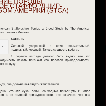
НИЕ ПОРОДЫ,
ОЕ СТАФФОРДШИР-
БОМ АМЕРИКИ (STCA)
rican Staffordshire Terrier, a Breed Study by The American
ствии Тициано Милани.
КОБЕЛЬ
Сильный, уверенный в себе, внимательный,
d s
подвижный, мощный. Такова сущность кобеля.
С первого взгляда должно быть видно, что это
ходимость искать признаки его половой принадлежности.
ож на суку.
ду, она должна выглядеть женственной.
дно, что это сука; если необходимо прибегнуть к более
ься в ее половой принадлежности, это означает, что она