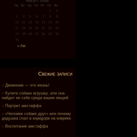
Август 2026
Пн
Вт
Ср
Чт
Пт
Сб
Вс
1
2
3
4
5
6
7
8
9
10
11
12
13
14
15
16
17
18
19
20
21
22
23
24
25
26
27
28
29
30
31
« Авг
Свежие записи
Движение — это жизнь!
Купите собаке игрушку, или она
найдет ее себе среди ваших вещей
Портрет амстаффа
«Человек собаке друг» или почему
дедушка спал в коридоре на коврике
Воспитание амстаффа