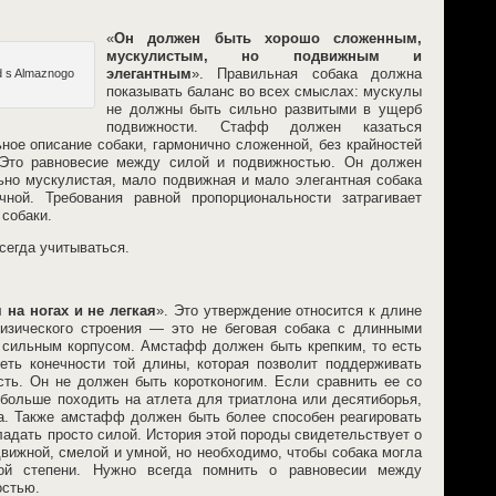
«
Он должен быть хорошо сложенным,
мускулистым, но подвижным и
d s Almaznogo
элегантным
». Правильная собака должна
показывать баланс во всех смыслах: мускулы
не должны быть сильно развитыми в ущерб
подвижности. Стафф должен казаться
ное описание собаки, гармонично сложенной, без крайностей
Это равновесие между силой и подвижностью. Он должен
льно мускулистая, мало подвижная и мало элегантная собака
ной. Требования равной пропорциональности затрагивает
собаки.
сегда учитываться.
 на ногах и не легкая
». Это утверждение относится к длине
изического строения — это не беговая собака с длинными
и сильным корпусом. Амстафф должен быть крепким, то есть
ть конечности той длины, которая позволит поддерживать
ть. Он не должен быть коротконогим. Если сравнить ее со
 больше походить на атлета для триатлона или десятиборья,
а. Также амстафф должен быть более способен реагировать
ладать просто силой. История этой породы свидетельствует о
вижной, смелой и умной, но необходимо, чтобы собака могла
ной степени. Нужно всегда помнить о равновесии между
остью.