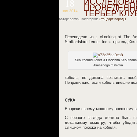
18
ИССЛЕДОВА
ПРОВЕДЕНН
ноя 2014
ТЕРЬЕР КЛУ
Автор: admin | Категория:
Стандарт породы
Переведено из : «Looking at The Ame
Staffordshire Terrier, Inc.» при содей
Scouthound Joker & Florianna Scouthoun
Almaznogo Ostrova
кобель; не должна возникать необ
Неправильно, если кобель внешне пох
СУКА
Вопреки своему мощному внешнему ви
С первого взгляда должно быть ви
детальному осмотру, чтобы убедит
слишком похожа на кобеля.