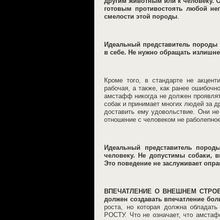
другим животным или к человеку. 
готовым противостоять любой неп
смелости этой породы
.
Идеальный представитель породы 
в себе. Не нужно обращать излишн
Кроме того, в стандарте не акцент
рабочая, а также, как ранее ошибочн
амстафф никогда не должен проявлят
собак и принимает многих людей за д
доставить ему удовольствие. Они не
отношение с человеком не раболепное
Идеальный представитель пород
человеку. Не допустимы собаки, 
Это поведение не заслуживает опра
ВПЕЧАТЛЕНИЕ О ВНЕШНЕМ СТРОЕН
должен создавать впечатление бол
роста, но которая должна облад
РОСТУ. Что не означает, что амста