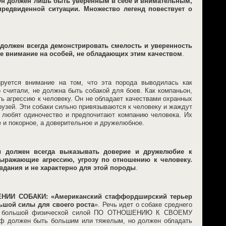
Он должен лишь быть уверенным в себе и внимательным,
редвиденной ситуации. Множество легенд повествует о
должен всегда демонстрировать смелость и уверенность
ее внимание на особей, не обладающих этим качеством
.
ируется внимание на том, что эта порода выводилась как
о считали, не должна быть собакой для боев. Как компаньон,
ь агрессию к человеку. Он не обладает качествами охранных
рузей. Эти собаки сильно привязываются к человеку и жаждут
 любят одиночество и предпочитают компанию человека. Их
 и покорное, а доверительное и дружелюбное.
ы должен всегда выказывать доверие и дружелюбие к
выражающие агрессию, угрозу по отношению к человеку.
вдания и не характерно для этой породы
.
ИИ СОБАКИ: «Американский стаффордширский терьер
ьшой силы для своего роста
». Речь идет о собаке среднего
ать большой физической силой ПО ОТНОШЕНИЮ К СВОЕМУ
фф должен быть большим или тяжелым, но должен обладать