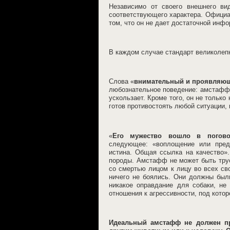
Независимо от своего внешнего ви
соответствующего характера. Официа
том, что он не дает достаточной инф
В каждом случае стандарт великолеп
Слова «
внимательный и проявляющи
любознательное поведение: амстафф н
ускользает. Кроме того, он не тольк
готов противостоять любой ситуации, 
«
Его мужество вошло в погово
следующее: «воплощение или предс
истина. Общая ссылка на качество»
породы. Амстафф не может быть трус
со смертью лицом к лицу во всех св
ничего не боялись. Они должны был
никакое оправдание для собаки, не
отношения к агрессивности, под кото
Идеальный амстафф не должен п