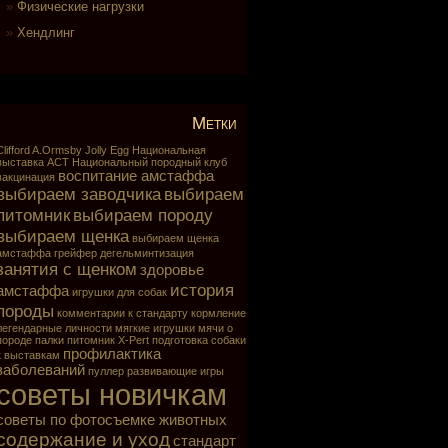
Физические нагрузки
Хендлинг
Метки
Clifford A.Ormsby
Jolly Egg
Национальная
выставка АСТ
Национальный породный клуб
воспитание амстаффа
вакцинация
выбираем заводчика
выбираем
питомник
выбираем породу
выбираем щенка
выбираем щенка
амстаффа
грейфер
дегельминтизация
занятия с щенком
здоровье
история
амстаффа
игрушки для собак
породы
комментарии к стандарту
кормление
легендарные личности
мягкие игрушки
мячи
о
породе
палки
питомник X-Pert
подготовка собаки
профилактика
к выставкам
заболеваний
пуллер
развивающие игры
советы новичкам
советы по фотосъемке животных
содержание и уход
стандарт