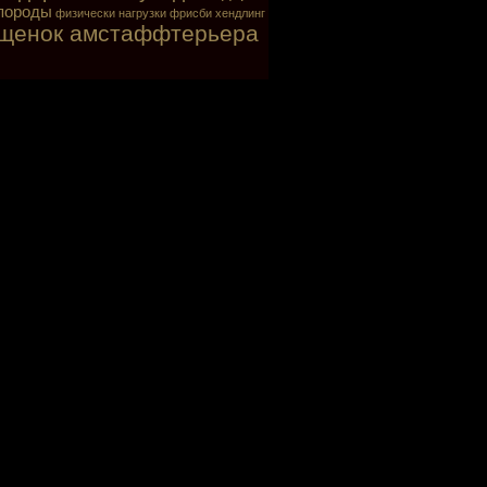
породы
физически нагрузки
фрисби
хендлинг
щенок амстаффтерьера